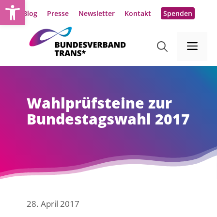
Werkzeugleiste öffnen
Zum
Blog
Presse
Newsletter
Kontakt
Spenden
Inhalt
springen
Me
Wahlprüfsteine zur
Bundestagswahl 2017
28. April 2017