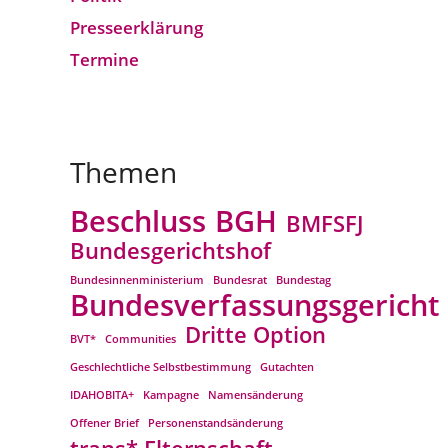
Presseerklärung
Termine
Themen
Beschluss
BGH
BMFSFJ
Bundesgerichtshof
Bundesinnenministerium
Bundesrat
Bundestag
Bundesverfassungsgericht
Dritte Option
BVT*
Communities
Geschlechtliche Selbstbestimmung
Gutachten
IDAHOBITA+
Kampagne
Namensänderung
Offener Brief
Personenstandsänderung