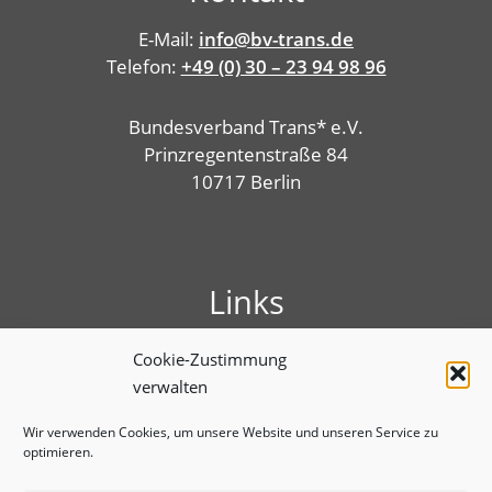
E-Mail:
info@bv-trans.de
Telefon:
+49 (0) 30 – 23 94 98 96
Bundesverband Trans* e.V.
Prinzregentenstraße 84
10717 Berlin
Links
Presse
Cookie-Zustimmung
Linktree
verwalten
Impressum
Benutzungshinweise
Wir verwenden Cookies, um unsere Website und unseren Service zu
optimieren.
Erklärung zur Barrierefreiheit
Cookie-Richtlinie (EU)