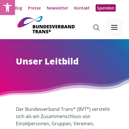
Werkzeugleiste öffnen
Zum
Blog
Presse
Newsletter
Kontakt
Spenden
Inhalt
springen
Me
Unser Leitbild
Der Bundesverband Trans* (BVT*) versteht
sich als ein Zusammenschluss von
Einzelpersonen, Gruppen, Vereinen,