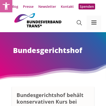
Werkzeugleiste öffnen
Zum
Blog
Presse
Newsletter
Kontakt
Spenden
Inhalt
springen
Me
Bundesgerichtshof
Bundesgerichtshof behält
konservativen Kurs bei