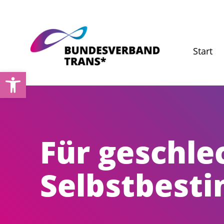
Zum
Inhalt
springen
Start
Werkzeugleiste öffnen
Für
geschle
Selbstbesti