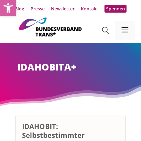
Werkzeugleiste öffnen
Zum
Blog
Presse
Newsletter
Kontakt
Spenden
Inhalt
springen
Me
IDAHOBITA+
IDAHOBIT:
Selbstbestimmter