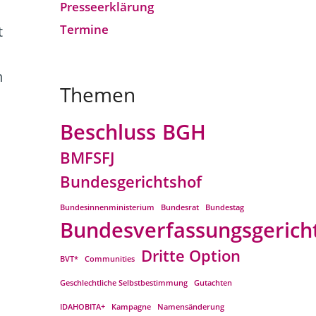
Presseerklärung
Termine
t
n
Themen
Beschluss
BGH
BMFSFJ
Bundesgerichtshof
Bundesinnenministerium
Bundesrat
Bundestag
Bundesverfassungsgerich
Dritte Option
BVT*
Communities
Geschlechtliche Selbstbestimmung
Gutachten
IDAHOBITA+
Kampagne
Namensänderung