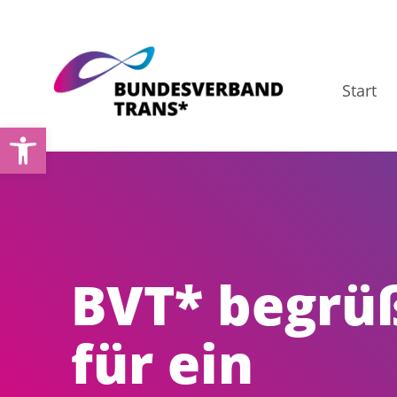
Zum
Inhalt
springen
Start
Werkzeugleiste öffnen
BVT* begrü
für ein