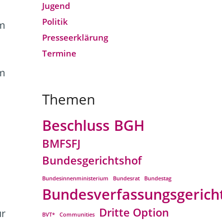
Jugend
Politik
im
Presseerklärung
Termine
em
Themen
Beschluss
BGH
BMFSFJ
Bundesgerichtshof
Bundesinnenministerium
Bundesrat
Bundestag
Bundesverfassungsgerich
Dritte Option
ur
BVT*
Communities