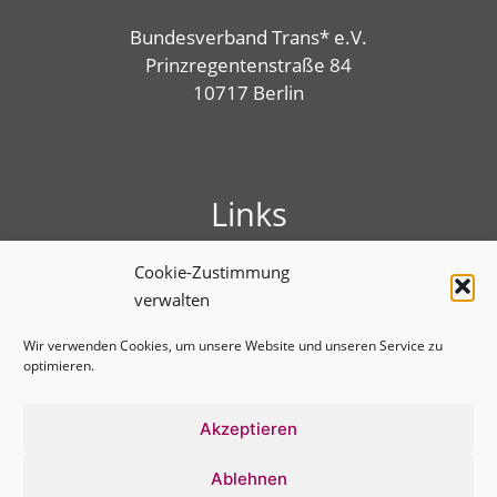
Bundesverband Trans* e.V.
Prinzregentenstraße 84
10717 Berlin
Links
Presse
Cookie-Zustimmung
Linktree
verwalten
Impressum
Benutzungshinweise
Wir verwenden Cookies, um unsere Website und unseren Service zu
optimieren.
Erklärung zur Barrierefreiheit
Cookie-Richtlinie (EU)
Datenschutz­erklärung
Akzeptieren
Ablehnen