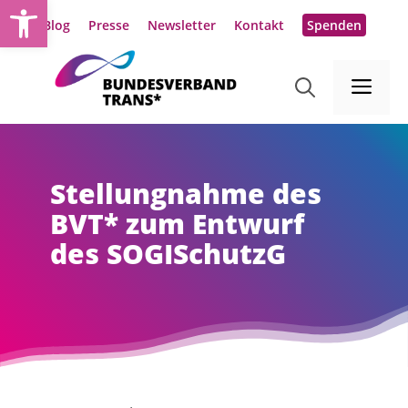
Werkzeugleiste öffnen
Zum
Blog
Presse
Newsletter
Kontakt
Spenden
Inhalt
springen
Me
Stellungnahme des
BVT* zum Entwurf
des SOGISchutzG