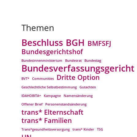
Themen
Beschluss
BGH
BMFSFJ
Bundesgerichtshof
Bundesinnenministerium
Bundesrat
Bundestag
Bundesverfassungsgericht
Dritte Option
BVT*
Communities
Geschlechtliche Selbstbestimmung
Gutachten
IDAHOBITA+
Kampagne
Namensänderung
Offener Brief
Personenstandsänderung
trans* Elternschaft
trans* Familien
Trans*gesundheitsversorgung
trans* Kinder
TSG