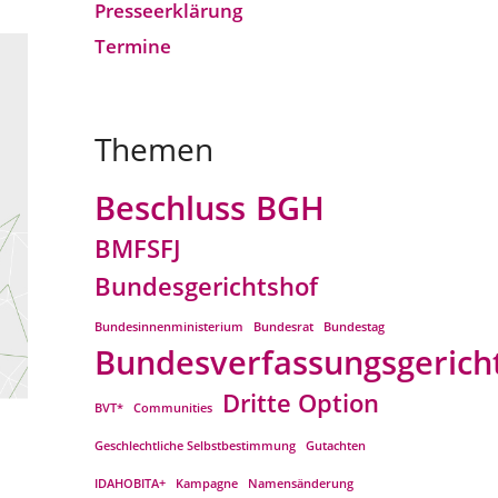
Presseerklärung
Termine
Themen
Beschluss
BGH
BMFSFJ
Bundesgerichtshof
Bundesinnenministerium
Bundesrat
Bundestag
Bundesverfassungsgerich
Dritte Option
BVT*
Communities
Geschlechtliche Selbstbestimmung
Gutachten
IDAHOBITA+
Kampagne
Namensänderung