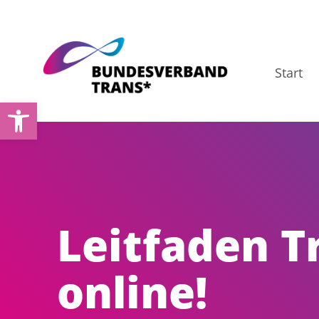
Zum
Inhalt
springen
Start
Werkzeugleiste öffnen
Leitfaden T
online!