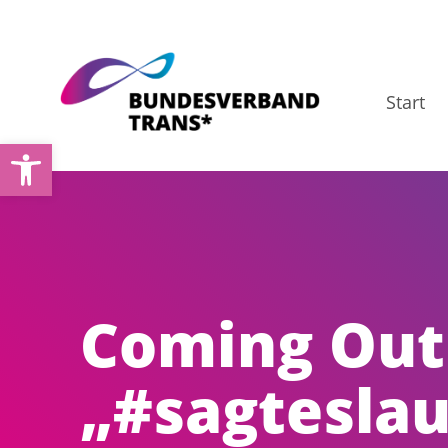
Zum
Inhalt
springen
Start
Werkzeugleiste öffnen
Coming Out
„#sagteslau