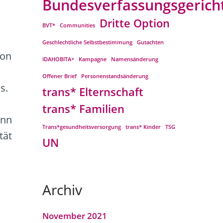
Bundesverfassungsgerich
Dritte Option
BVT*
Communities
Geschlechtliche Selbstbestimmung
Gutachten
von
IDAHOBITA+
Kampagne
Namensänderung
Offener Brief
Personenstandsänderung
s.
trans* Elternschaft
trans* Familien
ann
Trans*gesundheitsversorgung
trans* Kinder
TSG
tät
UN
Archiv
November 2021