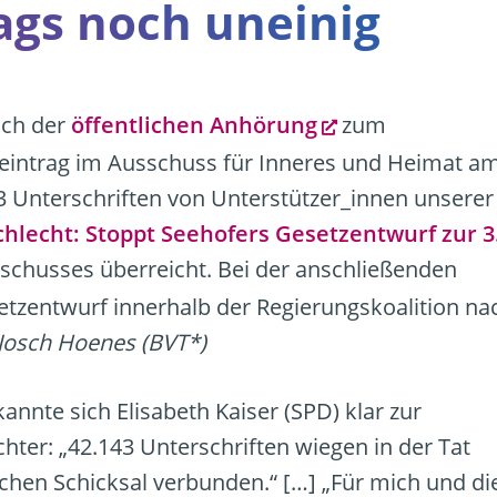
ags noch uneinig
ich der
öffentlichen Anhörung
zum
eintrag im Ausschuss für Inneres und Heimat a
 Unterschriften von Unterstützer_innen unserer
chlecht: Stoppt Seehofers Gesetzentwurf zur 3
schusses überreicht. Bei der anschließenden
tzentwurf innerhalb der Regierungskoalition na
 Josch Hoenes (BVT*)
nnte sich Elisabeth Kaiser (SPD) klar zur
chter: „42.143 Unterschriften wiegen in der Tat
ichen Schicksal verbunden.“ […] „Für mich und di