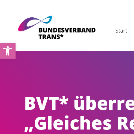
Zum
Inhalt
springen
Start
Werkzeugleiste öffnen
BVT* überre
„Gleiches R