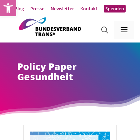
Werkzeugleiste öffnen
Zum
Blog
Presse
Newsletter
Kontakt
Spenden
Inhalt
springen
Me
Policy Paper
Gesundheit