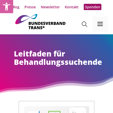
Werkzeugleiste öffnen
Zum
Blog
Presse
Newsletter
Kontakt
Spenden
Inhalt
springen
Me
Leitfaden für
Behandlungssuchende