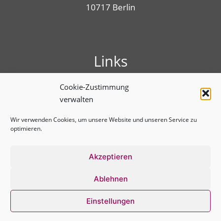
10717 Berlin
Links
Presse
Cookie-Zustimmung
Linktree
verwalten
Impressum
Benutzungshinweise
Wir verwenden Cookies, um unsere Website und unseren Service zu
optimieren.
Erklärung zur Barrierefreiheit
Cookie-Richtlinie (EU)
Datenschutz­erklärung
Akzeptieren
Ablehnen
Einstellungen
2026 © BVT*