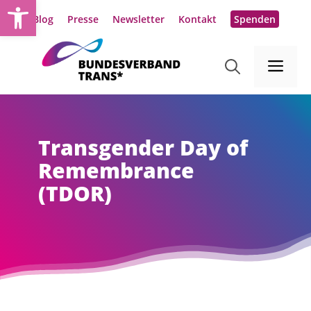
Werkzeugleiste öffnen
Zum
Blog
Presse
Newsletter
Kontakt
Spenden
Inhalt
springen
Me
Transgender Day of
Remembrance
(TDOR)