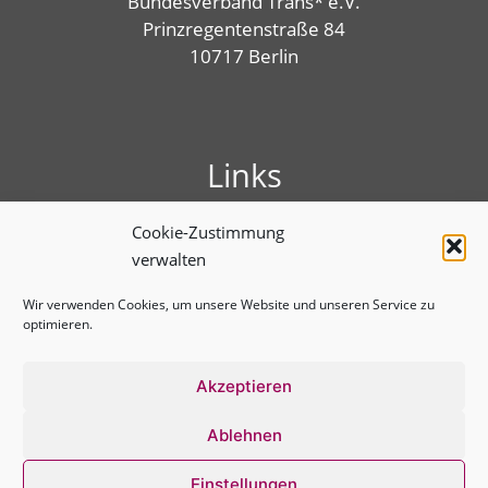
Bundesverband Trans* e.V.
Prinzregentenstraße 84
10717 Berlin
Links
Presse
Cookie-Zustimmung
Linktree
verwalten
Impressum
Benutzungshinweise
Wir verwenden Cookies, um unsere Website und unseren Service zu
optimieren.
Erklärung zur Barrierefreiheit
Cookie-Richtlinie (EU)
Datenschutz­erklärung
Akzeptieren
Ablehnen
Einstellungen