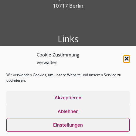
10717 Berlin
Links
Presse
Cookie-Zustimmung
Linktree
verwalten
Impressum
Benutzungshinweise
Wir verwenden Cookies, um unsere Website und unseren Service zu
optimieren.
Erklärung zur Barrierefreiheit
Cookie-Richtlinie (EU)
Datenschutz­erklärung
Akzeptieren
Ablehnen
Einstellungen
2026 © BVT*