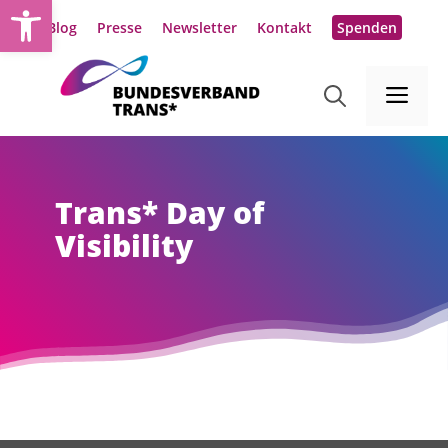
Werkzeugleiste öffnen
Zum
Blog
Presse
Newsletter
Kontakt
Spenden
Inhalt
springen
Me
Trans* Day of
Visibility