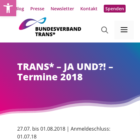
Werkzeugleiste öffnen
Zum
Blog
Presse
Newsletter
Kontakt
Spenden
Inhalt
springen
Me
TRANS* – JA UND?! –
Termine 2018
27.07. bis 01.08.2018 | Anmeldeschluss:
01.07.18