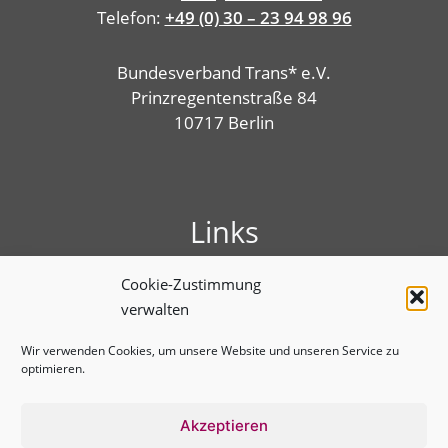
Telefon:
+49 (0) 30 – 23 94 98 96
Bundesverband Trans* e.V.
Prinzregentenstraße 84
10717 Berlin
Links
Presse
Cookie-Zustimmung
Linktree
verwalten
Impressum
Benutzungshinweise
Wir verwenden Cookies, um unsere Website und unseren Service zu
optimieren.
Erklärung zur Barrierefreiheit
Cookie-Richtlinie (EU)
Datenschutz­erklärung
Akzeptieren