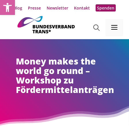
Werkzeugleiste öffnen
Zum
Blog
Presse
Newsletter
Kontakt
Spenden
Inhalt
springen
Me
Money makes the
world go round –
Workshop zu
Fördermittelanträgen